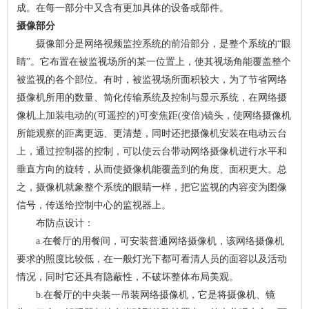
成。在每一部分中又含有更加具体的设备或部件。
摄像部分
摄像部分是网络视频监控系统的前沿部分，是整个系统的“眼
睛”。它布置在被监视场所的某一位置上，使其视场角能覆盖整个
被监视的各个部位。有时，被监视场所面积较大，为了节省网络
摄像机所用的数量、简化传输系统及控制与显示系统，在网络摄
像机上加装电动的(可遥控的)可变焦距(变倍)镜头，使网络摄像机
所能观察的距离更远、更清楚，同时还把摄像机安装在电动云台
上，通过控制器的控制，可以使云台带动网络摄像机进行水平和
垂直方向的旋转，从而使摄像机能覆盖到的角度、面积更大。总
之，摄像机就象整个系统的眼睛一样，把它监视的内容变为图像
信号，传送给控制中心的监视器上。
布防点设计：
a.在餐厅的用餐间，可安装普通网络摄像机，该网络摄像机
要求的照度比较低，在一般灯光下都可看清人员的面容以及活动
情况，同时它还具有隐蔽性，不破坏整体布局美观。
b.在餐厅的中央装一吊装网络摄像机，它是将摄像机、镜