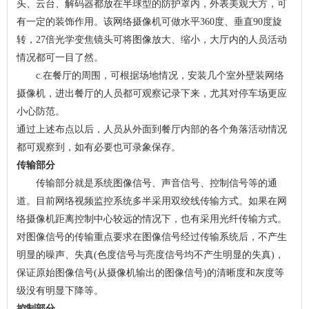
头、云台、解码器都放在半球型的防护罩内，外表美观大方，可
有一定的装饰作用。该网络摄像机可做水平360度、垂直90度旋
转，27倍光学变焦镜头可将图像放大、缩小，大厅内的人员活动
情况都可一目了然。
c.在餐厅的周围，可根据场地情况，安装几个室外壁装网络
摄像机，进出餐厅的人员都可观察记录下来，尤其对停车场更应
小心防范。
通过上述布点以后，人员从外面到餐厅内部的各个角落活动情况
都可观察到，如有必要也可录象保存。
传输部分
传输部分就是系统图像信号、声音信号、控制信号等的通
道。目前网络视频监控系统多半采用双绞线传输方式。如果在网
络摄像机距离控制中心较远的情况下，也有采用光纤传输方式。
对图像信号的传输重点要求在图像信号经过传输系统后，不产生
明显的噪声、失真(色度信号与亮度信号均不产生明显的失真)，
保证原始图像信号(从摄像机输出的图像信号)的清晰度和灰度等
级没有明显下降等。
控制部分